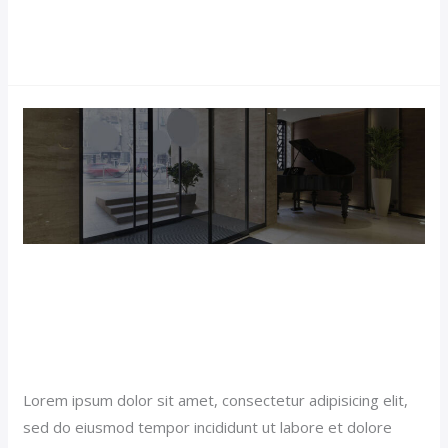
Read More »
Luxury
Living
and
Spa
(Demo)
Luxury Living and Spa
(Demo)
Popular News (Demo)
/
jerichohotel
Lorem ipsum dolor sit amet, consectetur adipisicing elit,
sed do eiusmod tempor incididunt ut labore et dolore