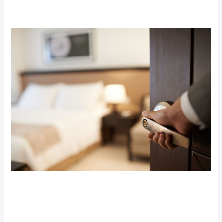
Luxury
Hotel
Post
(Demo)
Luxury Hotel Post (Demo)
Our News (Demo)
/
jerichohotel