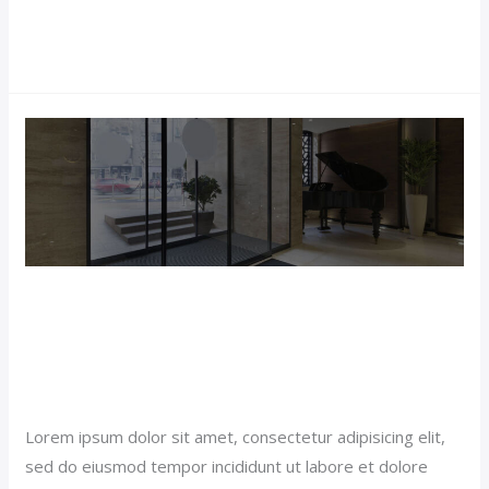
Read More »
Luxury
Living
and
Spa
(Demo)
Luxury Living and Spa
(Demo)
Popular News (Demo)
/
jerichohotel
Lorem ipsum dolor sit amet, consectetur adipisicing elit,
sed do eiusmod tempor incididunt ut labore et dolore