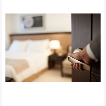
Luxury
Hotel
Post
(Demo)
Luxury Hotel Post (Demo)
Our News (Demo)
/
jerichohotel