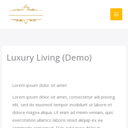
Skip
to
content
Luxury Living (Demo)
/
Superior (Demo)
/ By
jerichohotel
Lorem ipsum dolor sit amet
Lorem ipsum dolor sit amet, consectetur adi pisicing
elit, sed do eiusmod tempor incididunt ut labore et
dolore magna aliqua. Ut enim ad minim veniam, quis
exercitation ullamco laboris nisiut aliquip ex ea
commodo consequat. Duis aute irure dolor in