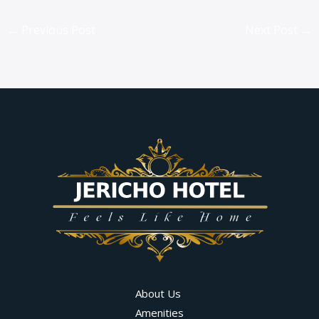
←
Previous Post
Next Post
→
About Us
Amenities